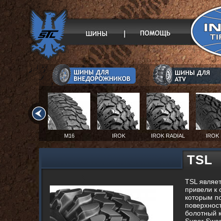
M16
IROK
IROK RADIAL
IROK
TSL
TSL являет
привели к 
которым по
поверхност
болотный к